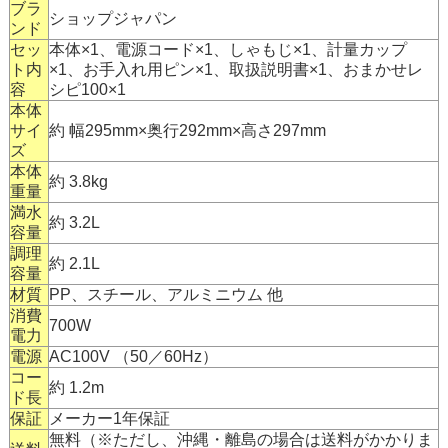
ブラ
ショップジャパン
ンド
セッ
本体×1、電源コード×1、しゃもじ×1、計量カップ
ト内
×1、お手入れ用ピン×1、取扱説明書×1、おまかせレ
容
シピ100×1
本体
サイ
約 幅295mm×奥行292mm×高さ297mm
ズ
本体
約 3.8kg
重量
満水
約 3.2L
容量
調理
約 2.1L
容量
材質
PP、スチール、アルミニウム 他
消費
700W
電力
電源
AC100V （50／60Hz）
コー
約 1.2m
ド長
保証
メーカー1年保証
無料（※ただし、沖縄・離島の場合は送料がかかりま