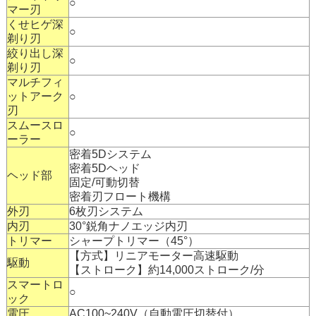
○
マー刃
くせヒゲ深
○
剃り刃
絞り出し深
○
剃り刃
マルチフィ
ットアーク
○
刃
スムースロ
○
ーラー
密着5Dシステム
密着5Dヘッド
ヘッド部
固定/可動切替
密着刃フロート機構
外刃
6枚刃システム
内刃
30°鋭角ナノエッジ内刃
トリマー
シャープトリマー（45°）
【方式】リニアモーター高速駆動
駆動
【ストローク】約14,000ストローク/分
スマートロ
○
ック
電圧
AC100~240V（自動電圧切替付）