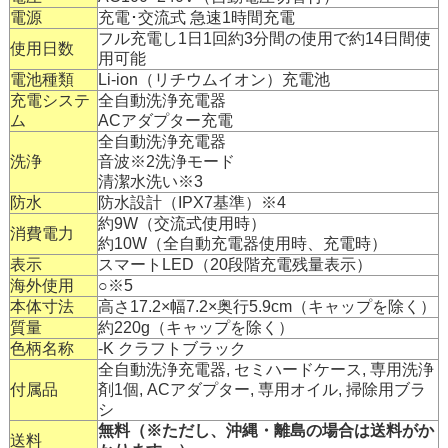
電源
充電･交流式 急速1時間充電
フル充電し1日1回約3分間の使用で約14日間使
使用日数
用可能
電池種類
Li-ion（リチウムイオン）充電池
充電システ
全自動洗浄充電器
ム
ACアダプター充電
全自動洗浄充電器
洗浄
音波※2洗浄モード
清潔水洗い※3
防水
防水設計（IPX7基準）※4
約9W（交流式使用時）
消費電力
約10W（全自動充電器使用時、充電時）
表示
スマートLED（20段階充電残量表示）
海外使用
○※5
本体寸法
高さ17.2×幅7.2×奥行5.9cm（キャップを除く）
質量
約220g（キャップを除く）
色柄名称
-K クラフトブラック
全自動洗浄充電器, セミハードケース, 専用洗浄
付属品
剤1個, ACアダプター, 専用オイル, 掃除用ブラ
シ
無料（※ただし、沖縄・離島の場合は送料がか
送料