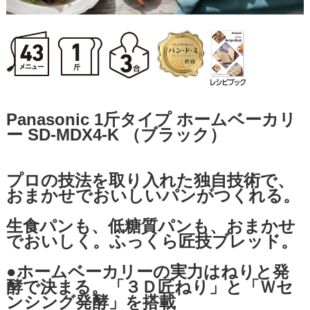
Panasonic 1斤タイプ ホームベーカリ
ー SD-MDX4-K （ブラック）
プロの技法を取り入れた独自技術で、
おまかせでおいしいパンがつくれる。
生食パンも、低糖質パンも、おまかせ
でおいしく。ふっくら匠技ブレッド。
●ホームベーカリーの実力はねりと発
酵で決まる。「３Ｄ匠ねり」と「Ｗセ
ンシング発酵」を搭載