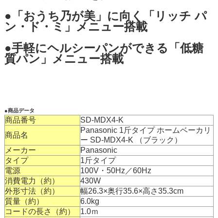
●「おうち乃が美」に向く「リッチ パ
ン・ド・ミ」メニュー搭載
●手軽にヘルシーパンができる「低糖
質パン」メニュー搭載
●商品データ
商品番号
SD-MDX4-K
Panasonic 1斤タイプ ホームベーカリ
商品名
ー SD-MDX4-K （ブラック）
メーカー
Panasonic
タイプ
1斤タイプ
電源
100V・50Hz／60Hz
消費電力（約）
430W
外形寸法（約）
幅26.3×奥行35.6×高さ35.3cm
質量（約）
6.0kg
コードの長さ（約）
1.0ｍ