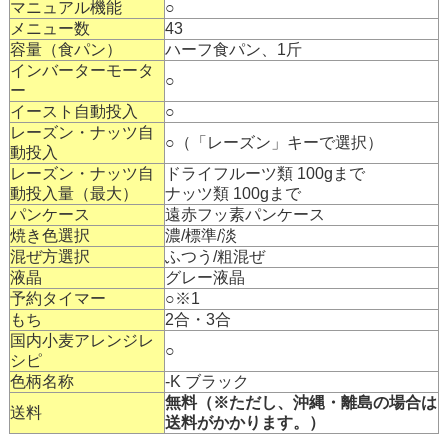
マニュアル機能
○
メニュー数
43
容量（食パン）
ハーフ食パン、1斤
インバーターモータ
○
ー
イースト自動投入
○
レーズン・ナッツ自
○（「レーズン」キーで選択）
動投入
レーズン・ナッツ自
ドライフルーツ類 100gまで
動投入量（最大）
ナッツ類 100gまで
パンケース
遠赤フッ素パンケース
焼き色選択
濃/標準/淡
混ぜ方選択
ふつう/粗混ぜ
液晶
グレー液晶
予約タイマー
○※1
もち
2合・3合
国内小麦アレンジレ
○
シピ
色柄名称
-K ブラック
無料（※ただし、沖縄・離島の場合は
送料
送料がかかります。）