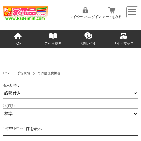
マイページへログイン
カートをみる
TOP
ご利用案内
お問い合せ
サイトマップ
TOP
季節家電
その他暖房機器
表示切替：
並び順：
1件中1件～1件を表示